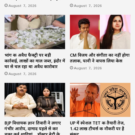
August 7, 2026
August 7, 2026
भांग की अवैध फैक्ट्री पर बड़ी
CM विजय और संगीता का नहीं होगा
कार्रवाई, लाखों का माल जब्त, इंदौर में
तलाक, पत्नी ने वापस लिया केस
घर से चल रहा था अवैध कारोबार
August 7, 2026
August 7, 2026
BJP विधायक ज्ञान तिवारी ने लगाए
UP में स्पेशल TET की तैयारी तेज,
गंभीर आरोप, दामाद पहले से कर
1.42 लाख टीचर्स की नौकरी पर है
चुका कई शादियां….डॉक्टर बेटी के
संकट