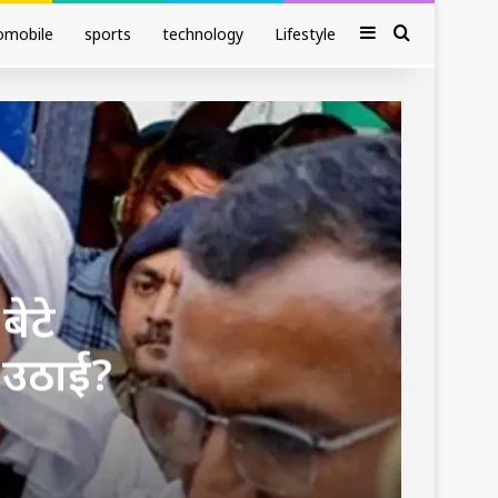
Sidebar
Search fo
omobile
sports
technology
Lifestyle
बेटे
 उठाई?