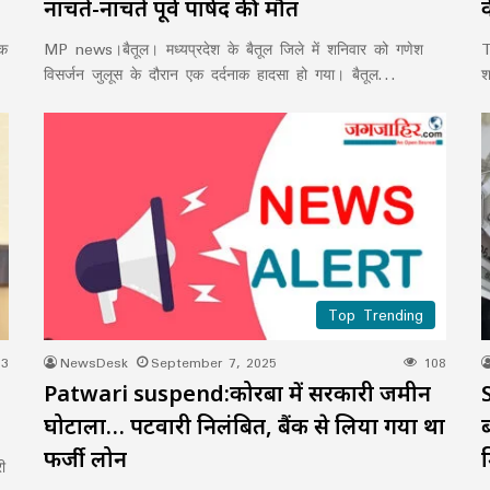
नाचते-नाचते पूर्व पार्षद की मौत
ैक
MP news।बैतूल। मध्यप्रदेश के बैतूल जिले में शनिवार को गणेश
T
विसर्जन जुलूस के दौरान एक दर्दनाक हादसा हो गया। बैतूल…
श
Top Trending
3
NewsDesk
September 7, 2025
108
Patwari suspend:कोरबा में सरकारी जमीन
घोटाला… पटवारी निलंबित, बैंक से लिया गया था
फर्जी लोन
ी