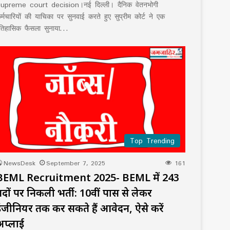
upreme court decision।नई दिल्ली। दैनिक वेतनभोगी
र्मचारियों की याचिका पर सुनवाई करते हुए सुप्रीम कोर्ट ने एक
तिहासिक फैसला सुनाया…
Top Trending
NewsDesk
September 7, 2025
161
BEML Recruitment 2025- BEML में 243
पदों पर निकली भर्ती: 10वीं पास से लेकर
इंजीनियर तक कर सकते हैं आवेदन, ऐसे करें
अप्लाई