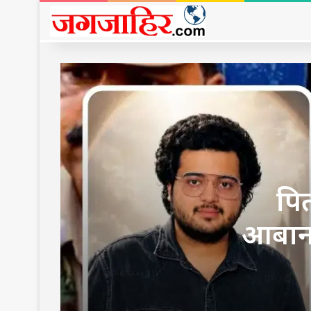
पित
आबान 