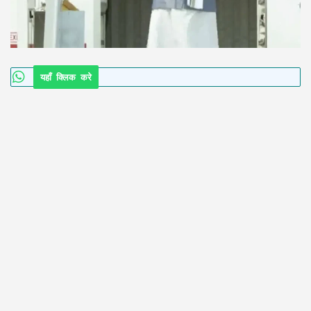
यहाँ क्लिक करे