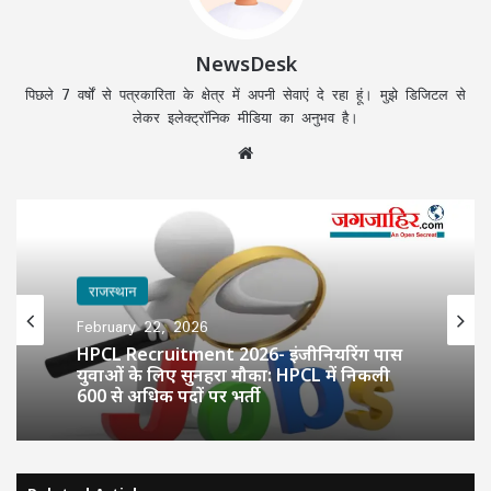
NewsDesk
पिछले 7 वर्षों से पत्रकारिता के क्षेत्र में अपनी सेवाएं दे रहा हूं। मुझे डिजिटल से
लेकर इलेक्ट्रॉनिक मीडिया का अनुभव है।
Website
राजस्थान
राजस्थान
February 22, 2026
October 22, 2025
HPCL Recruitment 2026- इंजीनियरिंग पास
युवाओं के लिए सुनहरा मौका: HPCL में निकली
600 से अधिक पदों पर भर्ती
कोटा में कफ सिरप पीने से महिला की संदिग्ध मौत,