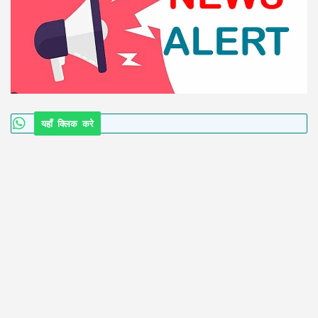
यहाँ क्लिक करे