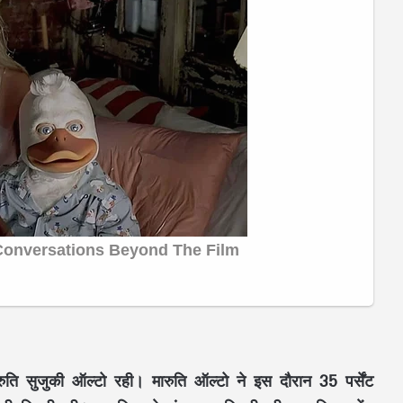
रुति सुजुकी ऑल्टो रही। मारुति ऑल्टो ने इस दौरान 35 पर्सेंट