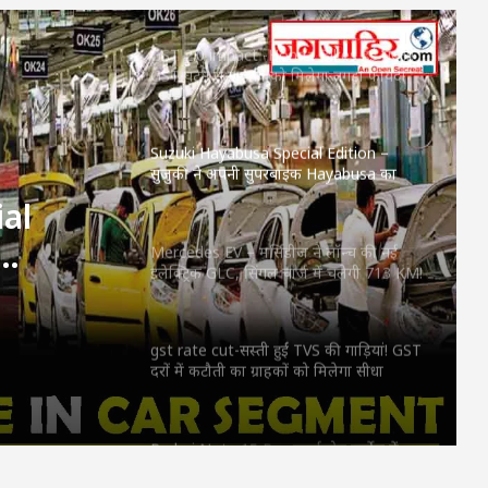
क़ीमत
GST 2.0 impact -Honda Bikes हुई सस्ती!
GST घटने से ग्राहकों को मिलेगा तगड़ा फायदा
Suzuki Hayabusa Special Edition –
सुजुकी ने अपनी सुपरबाइक Hayabusa का
स्पेशल एडिशन पेश किया,नए लुक और दमदार
al
फीचर्स
Mercedes EV – मर्सिडीज ने लॉन्च की नई
इलेक्ट्रिक GLC, सिंगल चार्ज में चलेगी 713 KM!
स्पेशल
 और
gst rate cut-सस्ती हुईं TVS की गाड़ियां! GST
दरों में कटौती का ग्राहकों को मिलेगा सीधा
फायदा
Redmi Note 15 Pro-स्मार्टफोन मार्केट में
Redmi का तहलका! Redmi Note 15 Pro