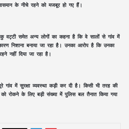
आसमान के नीचे रहने को मजबूर हो गए हैं।
ायकु वट्टी समेत अन्य लोगों का कहना है कि वे सालों से गांव में
ग्रामीण अर्थव्यवस्था को मिलेगी नई दिशा: TRI ने
 के कारण निशाना बनाया जा रहा है। उनका आरोप है कि उनका
सरकार संग मिलाया हाथ, ग्रीन इकोनॉमिक
ट्रांजिशन पर फोकस
 रहने नहीं दिया जा रहा है।
छत्तीसगढ़ आबकारी विभाग की बड़ी कार्रवाई :
ओवररेटिंग मामले में दो आबकारी उप निरीक्षक
निलंबित
रे गांव में सुरक्षा व्यवस्था कड़ी कर दी है। किसी भी तरह की
 को रोकने के लिए बड़ी संख्या में पुलिस बल तैनात किया गया
CG कैबिनेट का बड़ा फैसला: मुंगेली में बनेगा
BEML का पहला हैवी इक्विपमेंट प्लांट, 79.70
एकड़ जमीन आवंटित
PESA और FRA पर सरकार सख्त: पहली टास्क
फोर्स बैठक में CM विष्णु देव साय ने दिए प्रभावी
LinkedIn
Pinterest