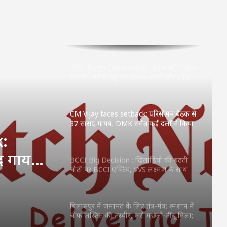
JPSC Exam Controversy: सुप्रीम कोर्ट पहुंचा
मामला, परीक्षा रद्द कर दोबारा कराने और CBI
जांच की मांग
CM Vijay faces setback: परिसीमन बैठक से
37 सांसद गायब, DMK समेत कई दलों ने किया
बहिष्कार
BCCI Big Decision : खिलाड़ियों की बढ़ती
चोटों पर BCCI एक्टिव, VVS लक्ष्मण के साथ
होगी अहम बैठक
ड़ियों
्टिव,
बिलासपुर में जमानत के लिए तंत्र-मंत्र: श्मशान में
चीफ जस्टिस की तस्वीर, मरी मछली-नींबू मिला;
 अहम
पुलिस बोली—‘ये क्या कर रहे हो?’
छत्तीसगढ़ में शुरू हुए 3 Grain ATM: अब राशन
k:
की कतार से मिलेगी मुक्ति, 24 घंटे बायोमेट्रिक से
मिलेगा चावल