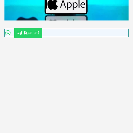
यहाँ क्लिक करे