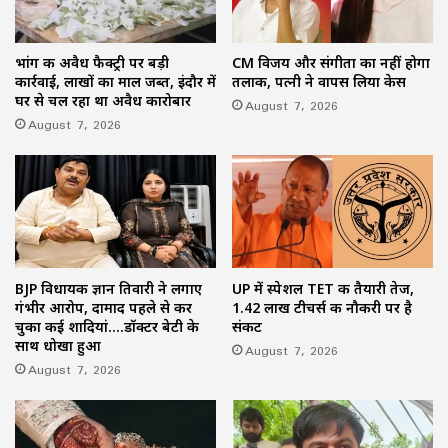
भांग की अवैध फैक्ट्री पर बड़ी
CM विजय और संगीता का नहीं होगा
कार्रवाई, लाखों का माल जब्त, इंदौर में
तलाक, पत्नी ने वापस लिया केस
घर से चल रहा था अवैध कारोबार
August 7, 2026
August 7, 2026
BJP विधायक ज्ञान तिवारी ने लगाए
UP में स्पेशल TET की तैयारी तेज,
गंभीर आरोप, दामाद पहले से कर
1.42 लाख टीचर्स की नौकरी पर है
चुका कई शादियां….डॉक्टर बेटी के
संकट
साथ धोखा हुआ
August 7, 2026
August 7, 2026