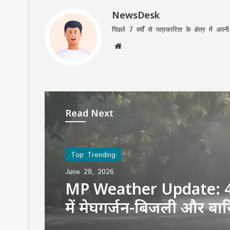
NewsDesk
पिछले 7 वर्षों से पत्रकारिता के क्षेत्र में 
Website
Read Next
Top Trending
June 28, 2026
MP Weather Update: 4
में मेघगर्जन-बिजली और बा
अलर्ट, चलेगी तेज हवा, पूरे ह