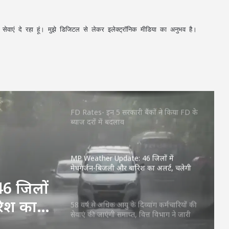
CG News: स्कूटी में उप मुख्यमंत्री अरुण साव,
अपनी सेवाएं दे रहा हूं। मुझे डिजिटल से लेकर इलेक्ट्रॉनिक मीडिया का अनुभव है।
बरसात से पहले बिलासपुर शहर का लिया जायजा
Aaj Ka Rashifal 3 July 2026: शुक्रवार का दिन
किन राशियों के लिए रहेगा शुभ? जानें करियर,
धन और प्रेम का हाल
FD Rates- इन 5 सरकारी बैंकों ने किया FD के
ब्याज दरों में बदलाव
MP Weather Update: 46 जिलों में
मेघगर्जन-बिजली और बारिश का अलर्ट, चलेगी
तेज हवा, पूरे हफ्ते जारी रहेगा वर्षा का दौर
6 जिलों
रिश का
58 वर्ष से अधिक आयु के दिव्यांग कर्मचारियों की
सेवाएं की जाएंगी समाप्त, वित्त विभाग ने जारी
फ्ते
किया आदेश