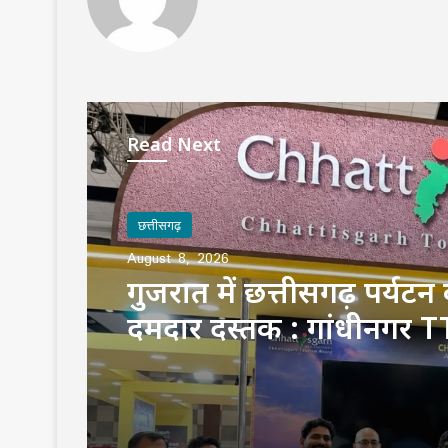
Read Next
छत्तीसगढ़
August 8, 2026
गुजरात में छत्तीसगढ़ पर्यटन
दमदार दस्तक : गांधीनगर TT
पर्यटन कारोबारियों के साथ
पवेलियन, देशभर के एजेंटों 
रुचि