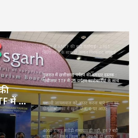
तैयार
2027 में अयोध्या का क्या होगा हाल? राम
जन्मभूमि से प्रत्याशी पवन पांडे ने खोला मोर्चा
रायपुर में ANTF की बड़ी कार्रवाई : 2.961
किलो गांजे के साथ दो तस्कर गिरफ्तार; सप्लाई
नेटवर्क की तलाश
गुजरात में छत्तीसगढ़ पर्यटन की दमदार दस्तक :
गांधीनगर TTF में 26 पर्यटन कारोबारियों के साथ
सजा पवेलियन, देशभर के एजेंटों ने दिखाई रुचि
 की
F में 26
यशस्वी जायसवाल को आउट करना बाएं हाथ का
खेल… श्रीलंका में खुली पोल, 0 पर आउट
 सजा
ने दिखाई
4000 हजार करोड़ी रामायण ही नहीं, इन 7 बड़ी
माइथोलॉजिकल फिल्मों के लिए भी हो जाइए