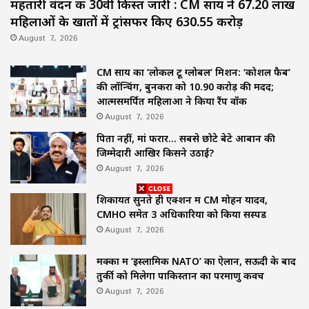
महतारी वंदन की 30वीं किस्त जारी : CM साय ने 67.20 लाख
महिलाओं के खातों में ट्रांसफर किए ₹630.55 करोड़
August 7, 2026
CM साय का ‘लोकल टू ग्लोबल’ मिशन: ‘कोशल फैब’
की लॉन्चिंग, बुनकरों को 10.90 करोड़ की मदद;
आत्मसमर्पित महिलाओं ने किया रैंप वॉक
August 7, 2026
पिता नहीं, मां फरार… सबसे छोटे बेटे आबान की
जिम्मेदारी आखिर किसने उठाई?
August 7, 2026
शिकायतें सुनते ही एक्शन में CM मोहन यादव,
CMHO समेत 3 अधिकारियों को किया सस्पेंड
August 7, 2026
मक्का में ‘इस्लामिक NATO’ का ऐलान, सऊदी के बाद
तुर्की को मिलेगा पाकिस्तान का परमाणु कवच
August 7, 2026