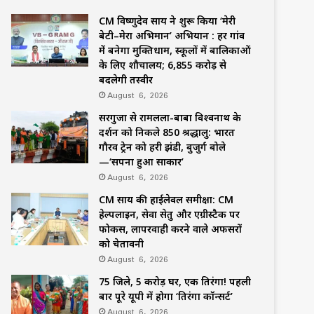
CM विष्णुदेव साय ने शुरू किया ‘मेरी
बेटी–मेरा अभिमान’ अभियान : हर गांव
में बनेगा मुक्तिधाम, स्कूलों में बालिकाओं
के लिए शौचालय; 6,855 करोड़ से
बदलेगी तस्वीर
August 6, 2026
सरगुजा से रामलला-बाबा विश्वनाथ के
दर्शन को निकले 850 श्रद्धालु: भारत
गौरव ट्रेन को हरी झंडी, बुजुर्ग बोले
—‘सपना हुआ साकार’
August 6, 2026
CM साय की हाईलेवल समीक्षा: CM
हेल्पलाइन, सेवा सेतु और एग्रीस्टैक पर
फोकस, लापरवाही करने वाले अफसरों
को चेतावनी
August 6, 2026
75 जिले, 5 करोड़ घर, एक तिरंगा! पहली
बार पूरे यूपी में होगा ‘तिरंगा कॉन्सर्ट’
August 6, 2026