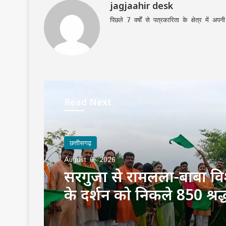
jagjaahir desk
पिछले 7 वर्षों से पत्रकारिता के क्षेत्र में 
Read Next
छत्तीसगढ़
August 6, 2026
सरगुजा से रामलला-बाबा वि
के दर्शन को निकले 850 श्रद्
भारत गौरव ट्रेन को हरी झंडी, 