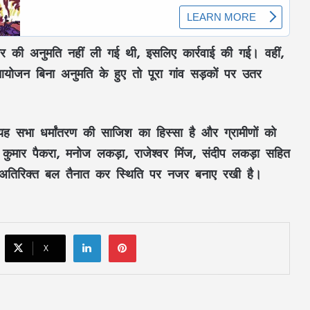
 की अनुमति नहीं ली गई थी, इसलिए कार्रवाई की गई। वहीं,
से आयोजन बिना अनुमति के हुए तो पूरा गांव सड़कों पर उतर
RSS प्रमुख मोहन भागवत बोले- Gen Z सवाल
पूछे, तर्क मांगे और जरूरत पड़े तो आंदोलन भी
करे, लेकिन देश को बांटने के लिए नहीं
 यह सभा धर्मांतरण की साजिश का हिस्सा है और ग्रामीणों को
CM विष्णुदेव साय ने शुरू किया ‘मेरी बेटी–मेरा
र कुमार पैकरा, मनोज लकड़ा, राजेश्वर मिंज, संदीप लकड़ा सहित
अभिमान’ अभियान : हर गांव में बनेगा मुक्तिधाम,
स्कूलों में बालिकाओं के लिए शौचालय; 6,855
ं अतिरिक्त बल तैनात कर स्थिति पर नजर बनाए रखी है।
करोड़ से बदलेगी तस्वीर
सरगुजा से रामलला-बाबा विश्वनाथ के दर्शन को
निकले 850 श्रद्धालु: भारत गौरव ट्रेन को हरी
झंडी, बुजुर्ग बोले—‘सपना हुआ साकार’
LinkedIn
Pinterest
X
CM साय की हाईलेवल समीक्षा: CM हेल्पलाइन,
सेवा सेतु और एग्रीस्टैक पर फोकस, लापरवाही
करने वाले अफसरों को चेतावनी