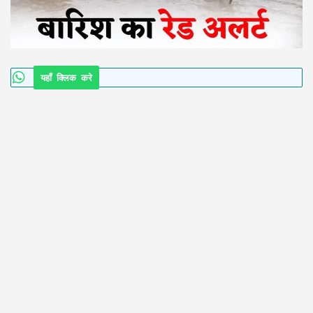
यहाँ क्लिक करे