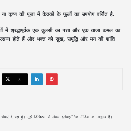
महतारी वंदन की 30वीं किस्त जारी : CM साय ने
67.20 लाख महिलाओं के खातों में ट्रांसफर किए
 या कृष्ण की पूजा में केतकी के फूलों का उपयोग वर्जित है.
₹630.55 करोड़
ों में श्रद्धापूर्वक एक तुलसी का पत्ता और एक ताजा कमल का
CM साय का ‘लोकल टू ग्लोबल’ मिशन: ‘कोशल
्रसन्न होते हैं और भक्त को सुख, समृद्धि और मन की शांति
फैब’ की लॉन्चिंग, बुनकरों को 10.90 करोड़ की
मदद; आत्मसमर्पित महिलाओं ने किया रैंप वॉक
पिता नहीं, मां फरार… सबसे छोटे बेटे आबान की
जिम्मेदारी आखिर किसने उठाई?
LinkedIn
Pinterest
X
शिकायतें सुनते ही एक्शन में CM मोहन यादव,
CMHO समेत 3 अधिकारियों को किया सस्पेंड
मक्का में ‘इस्लामिक NATO’ का ऐलान, सऊदी
अपनी सेवाएं दे रहा हूं। मुझे डिजिटल से लेकर इलेक्ट्रॉनिक मीडिया का अनुभव है।
के बाद तुर्की को मिलेगा पाकिस्तान का परमाणु
कवच