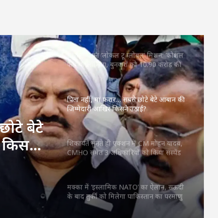
महतारी वंदन की 30वीं किस्त जारी : CM साय ने
67.20 लाख महिलाओं के खातों में ट्रांसफर किए
₹630.55 करोड़
CM साय का ‘लोकल टू ग्लोबल’ मिशन: ‘कोशल
फैब’ की लॉन्चिंग, बुनकरों को 10.90 करोड़ की
मदद; आत्मसमर्पित महिलाओं ने किया रैंप वॉक
पिता नहीं, मां फरार… सबसे छोटे बेटे आबान की
जिम्मेदारी आखिर किसने उठाई?
ोटे बेटे
 किसने
शिकायतें सुनते ही एक्शन में CM मोहन यादव,
CMHO समेत 3 अधिकारियों को किया सस्पेंड
मक्का में ‘इस्लामिक NATO’ का ऐलान, सऊदी
के बाद तुर्की को मिलेगा पाकिस्तान का परमाणु
कवच