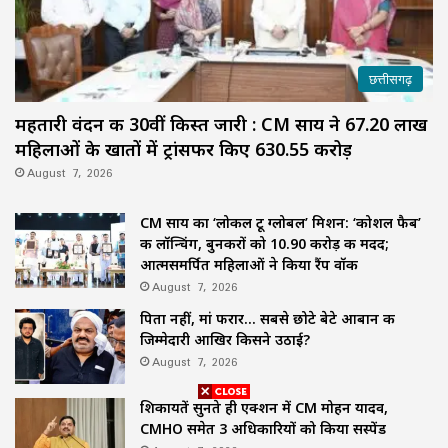
छत्तीसगढ़
महतारी वंदन की 30वीं किस्त जारी : CM साय ने 67.20 लाख
महिलाओं के खातों में ट्रांसफर किए ₹630.55 करोड़
August 7, 2026
CM साय का ‘लोकल टू ग्लोबल’ मिशन: ‘कोशल फैब’
की लॉन्चिंग, बुनकरों को 10.90 करोड़ की मदद;
आत्मसमर्पित महिलाओं ने किया रैंप वॉक
August 7, 2026
पिता नहीं, मां फरार… सबसे छोटे बेटे आबान की
जिम्मेदारी आखिर किसने उठाई?
August 7, 2026
शिकायतें सुनते ही एक्शन में CM मोहन यादव,
CMHO समेत 3 अधिकारियों को किया सस्पेंड