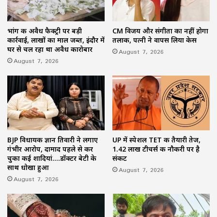
भांग की अवैध फैक्ट्री पर बड़ी
CM विजय और संगीता का नहीं होगा
कार्रवाई, लाखों का माल जब्त, इंदौर में
तलाक, पत्नी ने वापस लिया केस
घर से चल रहा था अवैध कारोबार
August 7, 2026
August 7, 2026
BJP विधायक ज्ञान तिवारी ने लगाए
UP में स्पेशल TET की तैयारी तेज,
गंभीर आरोप, दामाद पहले से कर
1.42 लाख टीचर्स की नौकरी पर है
चुका कई शादियां….डॉक्टर बेटी के
संकट
साथ धोखा हुआ
August 7, 2026
August 7, 2026