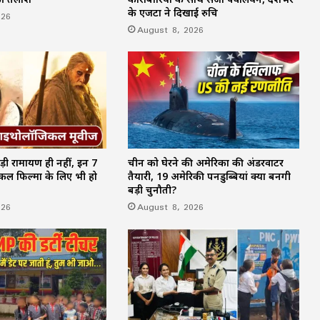
चीफ जस्टिस की तस्वीर, मरी मछली-नींबू मिला;
के एजेंटों ने दिखाई रुचि
पुलिस बोली—‘ये क्या कर रहे हो?’
026
August 8, 2026
़ी रामायण ही नहीं, इन 7
चीन को घेरने की अमेरिका की अंडरवाटर
कल फिल्मों के लिए भी हो
तैयारी, 19 अमेरिकी पनडुब्बियां क्यों बनेंगी
बड़ी चुनौती?
026
August 8, 2026