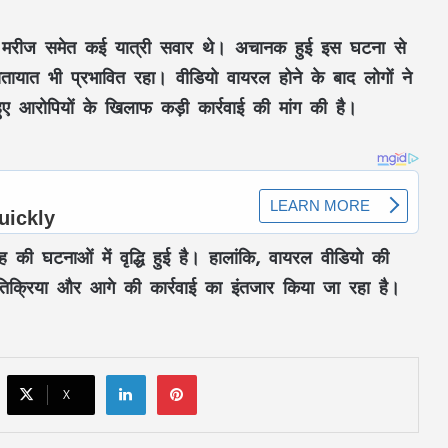
मार मरीज समेत कई यात्री सवार थे। अचानक हुई इस घटना से
छत्तीसगढ़ में शुरू हुए 3 Grain ATM: अब राशन
ायात भी प्रभावित रहा। वीडियो वायरल होने के बाद लोगों ने
की कतार से मिलेगी मुक्ति, 24 घंटे बायोमेट्रिक से
मिलेगा चावल
ुए आरोपियों के खिलाफ कड़ी कार्रवाई की मांग की है।
JPSC Exam Controversy: सुप्रीम कोर्ट पहुंचा
मामला, परीक्षा रद्द कर दोबारा कराने और CBI
जांच की मांग
CM Vijay faces setback: परिसीमन बैठक से
ह की घटनाओं में वृद्धि हुई है। हालांकि, वायरल वीडियो की
37 सांसद गायब, DMK समेत कई दलों ने किया
बहिष्कार
्रतिक्रिया और आगे की कार्रवाई का इंतजार किया जा रहा है।
BCCI Big Decision : खिलाड़ियों की बढ़ती
चोटों पर BCCI एक्टिव, VVS लक्ष्मण के साथ
होगी अहम बैठक
LinkedIn
Pinterest
X
बिलासपुर में जमानत के लिए तंत्र-मंत्र: श्मशान में
चीफ जस्टिस की तस्वीर, मरी मछली-नींबू मिला;