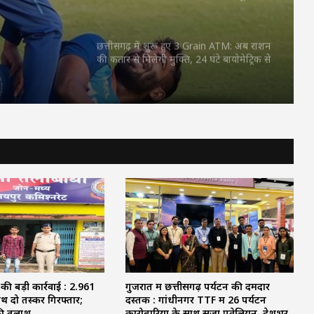
 अहम
पुलिस बोली—‘ये क्या कर रहे हो?’
छत्तीसगढ़ में शुरू हुए 3 Grain ATM: अब राशन
की कतार से मिलेगी मुक्ति, 24 घंटे बायोमेट्रिक से
मिलेगा चावल
JPSC Exam Controversy: सुप्रीम कोर्ट पहुंचा
मामला, परीक्षा रद्द कर दोबारा कराने और CBI
जांच की मांग
CM Vijay faces setback: परिसीमन बैठक से
37 सांसद गायब, DMK समेत कई दलों ने किया
बहिष्कार
BCCI Big Decision : खिलाड़ियों की बढ़ती
चोटों पर BCCI एक्टिव, VVS लक्ष्मण के साथ
होगी अहम बैठक
की बड़ी कार्रवाई : 2.961
गुजरात में छत्तीसगढ़ पर्यटन की दमदार
ाथ दो तस्कर गिरफ्तार;
दस्तक : गांधीनगर TTF में 26 पर्यटन
बिलासपुर में जमानत के लिए तंत्र-मंत्र: श्मशान में
 की तलाश
कारोबारियों के साथ सजा पवेलियन, देशभर