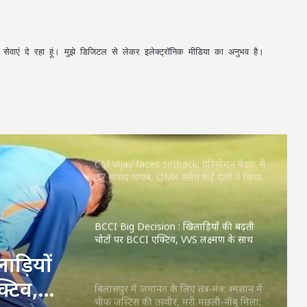
पुलिस बोली—‘ये क्या कर रहे हो?’
छत्तीसगढ़ में शुरू हुए 3 Grain ATM: अब राशन
अपनी सेवाएं दे रहा हूं। मुझे डिजिटल से लेकर इलेक्ट्रॉनिक मीडिया का अनुभव है।
की कतार से मिलेगी मुक्ति, 24 घंटे बायोमेट्रिक से
मिलेगा चावल
JPSC Exam Controversy: सुप्रीम कोर्ट पहुंचा
मामला, परीक्षा रद्द कर दोबारा कराने और CBI
जांच की मांग
CM Vijay faces setback: परिसीमन बैठक से
37 सांसद गायब, DMK समेत कई दलों ने किया
बहिष्कार
BCCI Big Decision : खिलाड़ियों की बढ़ती
चोटों पर BCCI एक्टिव, VVS लक्ष्मण के साथ
होगी अहम बैठक
ड़ियों
्टिव,
बिलासपुर में जमानत के लिए तंत्र-मंत्र: श्मशान में
चीफ जस्टिस की तस्वीर, मरी मछली-नींबू मिला;