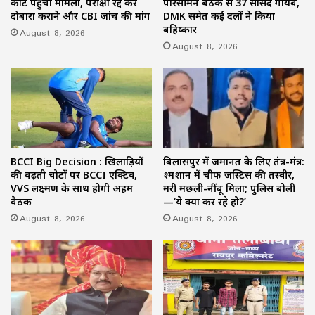
कोर्ट पहुंचा मामला, परीक्षा रद्द कर
परिसीमन बैठक से 37 सांसद गायब,
दोबारा कराने और CBI जांच की मांग
DMK समेत कई दलों ने किया
बहिष्कार
August 8, 2026
August 8, 2026
BCCI Big Decision : खिलाड़ियों
बिलासपुर में जमानत के लिए तंत्र-मंत्र:
की बढ़ती चोटों पर BCCI एक्टिव,
श्मशान में चीफ जस्टिस की तस्वीर,
VVS लक्ष्मण के साथ होगी अहम
मरी मछली-नींबू मिला; पुलिस बोली
बैठक
—‘ये क्या कर रहे हो?’
August 8, 2026
August 8, 2026