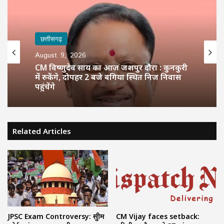
छत्तीसगढ़
August 9, 2026
CM विष्णुदेव साय का आज जशपुर दौरा : कुनकुरी
में रुकेंगे, दोपहर 2 बजे बगिया स्थित निज निवास
पहुंचेंगे
Related Articles
JPSC Exam Controversy: सुप्रीम
CM Vijay faces setback: