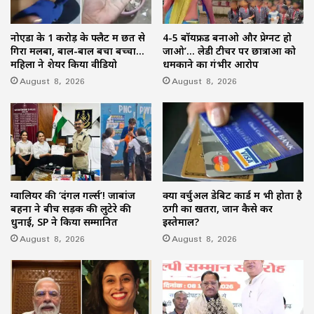
नोएडा के 1 करोड़ के फ्लैट में छत से
4-5 बॉयफ्रेंड बनाओ और प्रेग्नेंट हो
गिरा मलबा, बाल-बाल बचा बच्चा…
जाओ’… लेडी टीचर पर छात्राओं को
महिला ने शेयर किया वीडियो
धमकाने का गंभीर आरोप
August 8, 2026
August 8, 2026
ग्वालियर की ‘दंगल गर्ल्स’! जाबांज
क्या वर्चुअल डेबिट कार्ड में भी होता है
बहनों ने बीच सड़क की लुटेरे की
ठगी का खतरा, जानें कैसे करें
धुनाई, SP ने किया सम्मानित
इस्तेमाल?
August 8, 2026
August 8, 2026