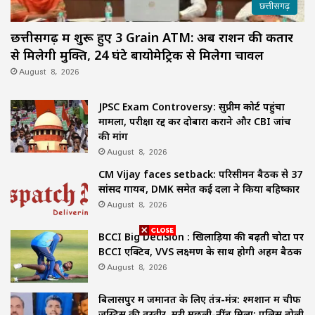
छत्तीसगढ़
छत्तीसगढ़ में शुरू हुए 3 Grain ATM: अब राशन की कतार
से मिलेगी मुक्ति, 24 घंटे बायोमेट्रिक से मिलेगा चावल
August 8, 2026
JPSC Exam Controversy: सुप्रीम कोर्ट पहुंचा
मामला, परीक्षा रद्द कर दोबारा कराने और CBI जांच
की मांग
August 8, 2026
CM Vijay faces setback: परिसीमन बैठक से 37
सांसद गायब, DMK समेत कई दलों ने किया बहिष्कार
August 8, 2026
BCCI Big Decision : खिलाड़ियों की बढ़ती चोटों पर
BCCI एक्टिव, VVS लक्ष्मण के साथ होगी अहम बैठक
August 8, 2026
बिलासपुर में जमानत के लिए तंत्र-मंत्र: श्मशान में चीफ
जस्टिस की तस्वीर, मरी मछली-नींबू मिला; पुलिस बोली