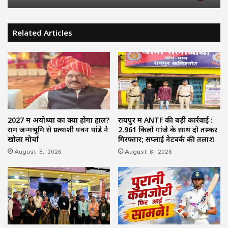
CM Vijay faces setback: परिसीमन बैठक से
BCCI Big Decision : खिलाड़ियों की बढ़ती चोटों
37 सांसद गायब, DMK समेत कई दलों ने किया
पर BCCI एक्टिव, VVS लक्ष्मण के साथ होगी अहम
बहिष्कार
बैठक
Related Articles
2027 में अयोध्या का क्या होगा हाल?
रायपुर में ANTF की बड़ी कार्रवाई :
राम जन्मभूमि से प्रत्याशी पवन पांडे ने
2.961 किलो गांजे के साथ दो तस्कर
खोला मोर्चा
गिरफ्तार; सप्लाई नेटवर्क की तलाश
August 8, 2026
August 8, 2026