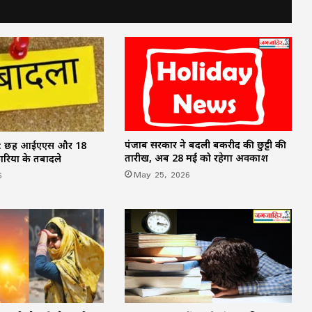
FD Rates- इन 5 सरकारी बैंकों ने किया FD के
ब्याज दरों में बदलाव
MP Weather Update: 46 जिलों में
मेघगर्जन-बिजली और बारिश का अलर्ट, चलेगी
तेज हवा, पूरे हफ्ते जारी रहेगा वर्षा का दौर
पंजाब सरकार ने बदली बकरीद की छुट्टी की
r: छह आईएएस और 18
58 वर्ष से अधिक आयु के दिव्यांग कर्मचारियों की
तारीख, अब 28 मई को रहेगा अवकाश
ियों के तबादले
सेवाएं की जाएंगी समाप्त, वित्त विभाग ने जारी
May 25, 2026
6
किया आदेश
CG News: स्कूटी में उप मुख्यमंत्री अरुण साव,
बरसात से पहले बिलासपुर शहर का लिया जायजा