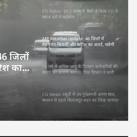
FD Rates- इन 5 सरकारी बैंकों ने किया FD के
ब्याज दरों में बदलाव
MP Weather Update: 46 जिलों में
मेघगर्जन-बिजली और बारिश का अलर्ट, चलेगी
तेज हवा, पूरे हफ्ते जारी रहेगा वर्षा का दौर
6 जिलों
रिश का
58 वर्ष से अधिक आयु के दिव्यांग कर्मचारियों की
सेवाएं की जाएंगी समाप्त, वित्त विभाग ने जारी
फ्ते
किया आदेश
CG News: स्कूटी में उप मुख्यमंत्री अरुण साव,
बरसात से पहले बिलासपुर शहर का लिया जायजा
Aaj Ka Rashifal 3 July 2026: शुक्रवार का दिन
किन राशियों के लिए रहेगा शुभ? जानें करियर,
धन और प्रेम का हाल