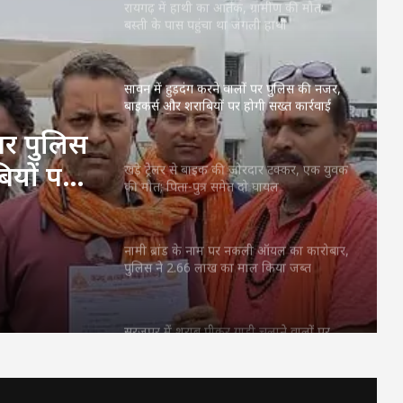
रायगढ़ में हाथी का आतंक, ग्रामीण की मौत;
बस्ती के पास पहुंचा था जंगली हाथी
सावन में हुड़दंग करने वालों पर पुलिस की नजर,
बाइकर्स और शराबियों पर होगी सख्त कार्रवाई
 पर पुलिस
ियों पर
खड़े ट्रेलर से बाइक की जोरदार टक्कर, एक युवक
की मौत; पिता-पुत्र समेत दो घायल
नामी ब्रांड के नाम पर नकली ऑयल का कारोबार,
पुलिस ने 2.66 लाख का माल किया जब्त
सूरजपुर में शराब पीकर गाड़ी चलाने वालों पर
पुलिस की कार्रवाई, एल्कोमीटर जांच में 3 चालक
पकड़े गए