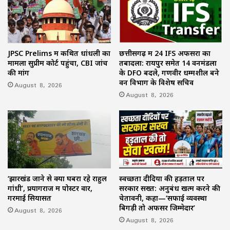
JPSC Prelims में कथित धांधली का
छत्तीसगढ़ में 24 IFS अफसरों का
मामला सुप्रीम कोर्ट पहुंचा, CBI जांच
तबादला: रायपुर समेत 14 वनमंडलों
की मांग
के DFO बदले, गणवीर धम्मशील बने
वन विभाग के विशेष सचिव
August 8, 2026
August 8, 2026
‘झारखंड जाने से क्यों घबरा रहे राहुल
स्वच्छता दीदियों की हड़ताल पर
गांधी’, प्रयागराज में पोस्टर वार,
सरकार सख्त: अनुबंध खत्म करने की
गरमाई सियासत
चेतावनी, कहा—‘सफाई व्यवस्था
बिगड़ी तो अफसर जिम्मेदार’
August 8, 2026
August 8, 2026