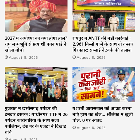
2027 में अयोध्या का क्या होगा हाल?
रायपुर में ANTF की बड़ी कार्रवाई :
राम जन्मभूमि से प्रत्याशी पवन पांडे ने
2.961 किलो गांजे के साथ दो तस्कर
खोला मोर्चा
गिरफ्तार; सप्लाई नेटवर्क की तलाश
August 8, 2026
August 8, 2026
गुजरात में छत्तीसगढ़ पर्यटन की
यशस्वी जायसवाल को आउट करना
दमदार दस्तक : गांधीनगर TTF में 26
बाएं हाथ का खेल… श्रीलंका में खुली
पर्यटन कारोबारियों के साथ सजा
पोल, 0 पर आउट
पवेलियन, देशभर के एजेंटों ने दिखाई
August 8, 2026
रुचि
August 8, 2026