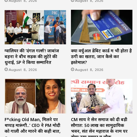
August 8, 2026
August 8, 2026
ग्वालियर की ‘दंगल गर्ल्स’! जाबांज
क्या वर्चुअल डेबिट कार्ड में भी होता है
बहनों ने बीच सड़क की लुटेरे की
ठगी का खतरा, जानें कैसे करें
धुनाई, SP ने किया सम्मानित
इस्तेमाल?
August 8, 2026
August 8, 2026
F*cking Old Man, मिलने पर
CM साय ने सेन समाज को दी बड़ी
थप्पड़ मारूंगी..’ CEO ने PM मोदी
सौगात: 50 लाख का सामुदायिक
को गाली और मारने की कही बात,
भवन, संत सेन महाराज के नाम पर
होगा नया रायपुर में चौक