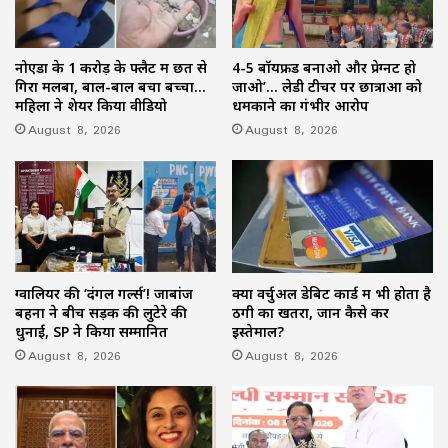
नोएडा के 1 करोड़ के फ्लैट में छत से
4-5 बॉयफ्रेंड बनाओ और प्रेग्नेंट हो
गिरा मलबा, बाल-बाल बचा बच्चा…
जाओ’… लेडी टीचर पर छात्राओं को
महिला ने शेयर किया वीडियो
धमकाने का गंभीर आरोप
August 8, 2026
August 8, 2026
ग्वालियर की ‘दंगल गर्ल्स’! जाबांज
क्या वर्चुअल डेबिट कार्ड में भी होता है
बहनों ने बीच सड़क की लुटेरे की
ठगी का खतरा, जानें कैसे करें
धुनाई, SP ने किया सम्मानित
इस्तेमाल?
August 8, 2026
August 8, 2026