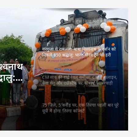
करे, लेकिन देश को बांटने के लिए नहीं
CM विष्णुदेव साय ने शुरू किया ‘मेरी बेटी–मेरा
अभिमान’ अभियान : हर गांव में बनेगा मुक्तिधाम,
स्कूलों में बालिकाओं के लिए शौचालय; 6,855
करोड़ से बदलेगी तस्वीर
सरगुजा से रामलला-बाबा विश्वनाथ के दर्शन को
निकले 850 श्रद्धालु: भारत गौरव ट्रेन को हरी
झंडी, बुजुर्ग बोले—‘सपना हुआ साकार’
श्वनाथ
धालु:
CM साय की हाईलेवल समीक्षा: CM हेल्पलाइन,
सेवा सेतु और एग्रीस्टैक पर फोकस, लापरवाही
बुजुर्ग
करने वाले अफसरों को चेतावनी
75 जिले, 5 करोड़ घर, एक तिरंगा! पहली बार पूरे
यूपी में होगा ‘तिरंगा कॉन्सर्ट’
RSS प्रमुख मोहन भागवत बोले- Gen Z सवाल