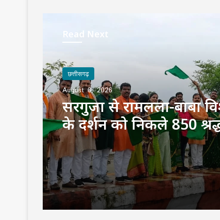
Read Next
छत्तीसगढ़
August 6, 2026
सरगुजा से रामलला-बाबा वि
के दर्शन को निकले 850 श्रद्
भारत गौरव ट्रेन को हरी झंडी, 
बोले—‘सपना हुआ साकार’