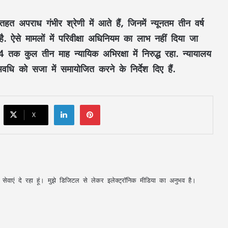
करे, लेकिन देश को बांटने के लिए नहीं
त अपराध गंभीर श्रेणी में आते हैं, जिनमें न्यूनतम तीन वर्ष
CM विष्णुदेव साय ने शुरू किया ‘मेरी बेटी–मेरा
 ऐसे मामलों में परिवीक्षा अधिनियम का लाभ नहीं दिया जा
अभिमान’ अभियान : हर गांव में बनेगा मुक्तिधाम,
कुल तीन माह न्यायिक अभिरक्षा में निरुद्ध रहा. न्यायालय
स्कूलों में बालिकाओं के लिए शौचालय; 6,855
करोड़ से बदलेगी तस्वीर
धि को सजा में समायोजित करने के निर्देश दिए हैं.
सरगुजा से रामलला-बाबा विश्वनाथ के दर्शन को
निकले 850 श्रद्धालु: भारत गौरव ट्रेन को हरी
झंडी, बुजुर्ग बोले—‘सपना हुआ साकार’
LinkedIn
Pinterest
X
CM साय की हाईलेवल समीक्षा: CM हेल्पलाइन,
सेवा सेतु और एग्रीस्टैक पर फोकस, लापरवाही
करने वाले अफसरों को चेतावनी
75 जिले, 5 करोड़ घर, एक तिरंगा! पहली बार पूरे
अपनी सेवाएं दे रहा हूं। मुझे डिजिटल से लेकर इलेक्ट्रॉनिक मीडिया का अनुभव है।
यूपी में होगा ‘तिरंगा कॉन्सर्ट’
RSS प्रमुख मोहन भागवत बोले- Gen Z सवाल
पूछे, तर्क मांगे और जरूरत पड़े तो आंदोलन भी