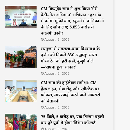
CM विष्णुदेव साय ने शुरू किया ‘मेरी
बेटी–मेरा अभिमान’ अभियान : हर गांव
में बनेगा मुक्तिधाम, स्कूलों में बालिकाओं
के लिए शौचालय; 6,855 करोड़ से
बदलेगी तस्वीर
August 6, 2026
सरगुजा से रामलला-बाबा विश्वनाथ के
दर्शन को निकले 850 श्रद्धालु: भारत
गौरव ट्रेन को हरी झंडी, बुजुर्ग बोले
—‘सपना हुआ साकार’
August 6, 2026
CM साय की हाईलेवल समीक्षा: CM
हेल्पलाइन, सेवा सेतु और एग्रीस्टैक पर
फोकस, लापरवाही करने वाले अफसरों
को चेतावनी
August 6, 2026
75 जिले, 5 करोड़ घर, एक तिरंगा! पहली
बार पूरे यूपी में होगा ‘तिरंगा कॉन्सर्ट’
August 6, 2026