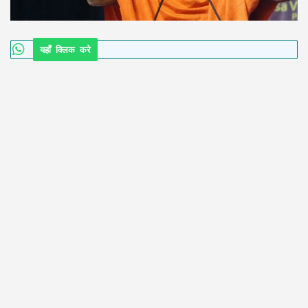
यहाँ क्लिक करे