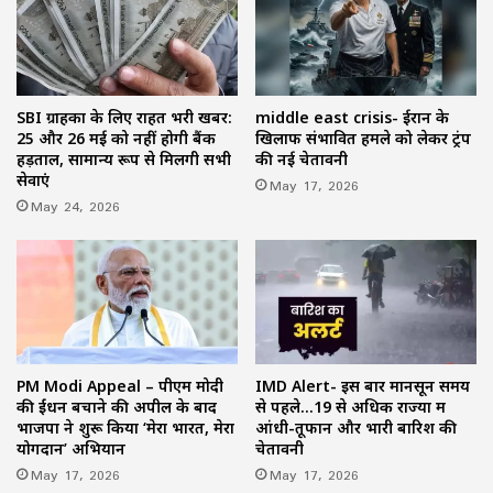
SBI ग्राहकों के लिए राहत भरी खबर:
middle east crisis- ईरान के
25 और 26 मई को नहीं होगी बैंक
खिलाफ संभावित हमले को लेकर ट्रंप
हड़ताल, सामान्य रूप से मिलेंगी सभी
की नई चेतावनी
सेवाएं
May 17, 2026
May 24, 2026
PM Modi Appeal – पीएम मोदी
IMD Alert- इस बार मानसून समय
की ईंधन बचाने की अपील के बाद
से पहले…19 से अधिक राज्यों में
भाजपा ने शुरू किया ‘मेरा भारत, मेरा
आंधी-तूफान और भारी बारिश की
योगदान’ अभियान
चेतावनी
May 17, 2026
May 17, 2026