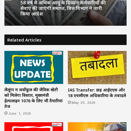
June 28, 2026
CG News: स्कूटी में उप मुख्यमंत्री अरुण साव,
बरसात से पहले बिलासपुर शहर का लिया जायजा
Related Articles
58 वर्ष से अधिक आयु के दिव्यांग कर्मचारियों की
सेवाएं की जाएंगी समाप्त, वित्त विभाग ने जारी
किया आदेश
लैलूंगा में जवाँफूल की जैविक खेती
IAS Transfer: छह आईएएस और
को मिलेगा विस्तार, मुख्यमंत्री
18 एचसीएस अधिकारियों के तबादले
हेल्पलाइन 1076 के लिए भी तैयारियां
May 25, 2026
तेज
June 1, 2026