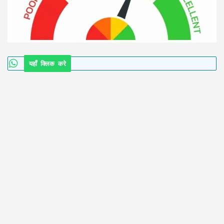
यहाँ क्लिक करे