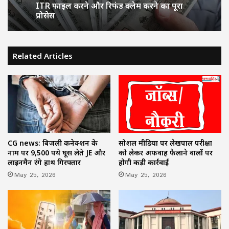
घेराव, एसोसिएशन ने टेट परीक्षा के लिए सचिव से
की चर्चा
TDS Refund: ज्यादा कट गया है TDS तो न हों
Related Articles
परेशान, घर बैठे वापस मिलेगा पाई-पाई पैसा; जानें
ITR फाइल करने और रिफंड क्लेम करने का पूरा
प्रोसेस
सोशल मीडिया पर लेखपाल परीक्षा
CG news: बिजली कनेक्शन के
को लेकर अफवाह फैलाने वालों पर
नाम पर 9,500 रुपये घूस लेते JE और
होगी कड़ी कार्रवाई
लाइनमैन रंगे हाथ गिरफ्तार
May 25, 2026
May 25, 2026