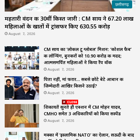
छत्तीसगढ़
महतारी वंदन की 30वीं किस्त जारी : CM साय ने 67.20 लाख
महिलाओं के खातों में ट्रांसफर किए ₹630.55 करोड़
August 7, 2026
CM साय का ‘लोकल टू ग्लोबल’ मिशन: ‘कोशल फैब’
की लॉन्चिंग, बुनकरों को 10.90 करोड़ की मदद;
आत्मसमर्पित महिलाओं ने किया रैंप वॉक
August 7, 2026
पिता नहीं, मां फरार… सबसे छोटे बेटे आबान की
जिम्मेदारी आखिर किसने उठाई?
August 7, 2026
शिकायतें सुनते ही एक्शन में CM मोहन यादव,
CMHO समेत 3 अधिकारियों को किया सस्पेंड
August 7, 2026
मक्का में ‘इस्लामिक NATO’ का ऐलान, सऊदी के बाद