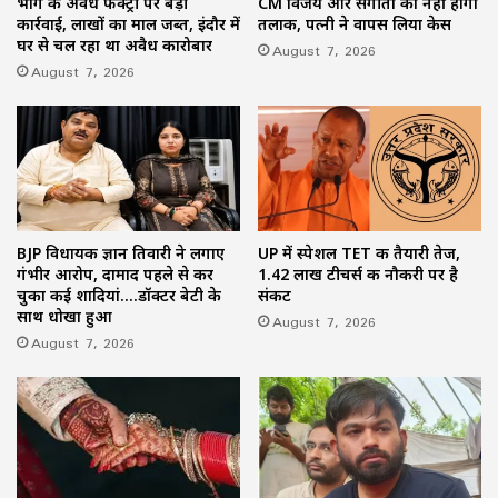
भांग की अवैध फैक्ट्री पर बड़ी
CM विजय और संगीता का नहीं होगा
कार्रवाई, लाखों का माल जब्त, इंदौर में
तलाक, पत्नी ने वापस लिया केस
घर से चल रहा था अवैध कारोबार
August 7, 2026
August 7, 2026
BJP विधायक ज्ञान तिवारी ने लगाए
UP में स्पेशल TET की तैयारी तेज,
गंभीर आरोप, दामाद पहले से कर
1.42 लाख टीचर्स की नौकरी पर है
चुका कई शादियां….डॉक्टर बेटी के
संकट
साथ धोखा हुआ
August 7, 2026
August 7, 2026