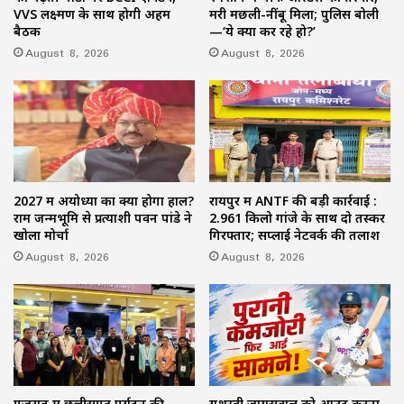
VVS लक्ष्मण के साथ होगी अहम
मरी मछली-नींबू मिला; पुलिस बोली
बैठक
—‘ये क्या कर रहे हो?’
August 8, 2026
August 8, 2026
2027 में अयोध्या का क्या होगा हाल?
रायपुर में ANTF की बड़ी कार्रवाई :
राम जन्मभूमि से प्रत्याशी पवन पांडे ने
2.961 किलो गांजे के साथ दो तस्कर
खोला मोर्चा
गिरफ्तार; सप्लाई नेटवर्क की तलाश
August 8, 2026
August 8, 2026
गुजरात में छत्तीसगढ़ पर्यटन की
यशस्वी जायसवाल को आउट करना